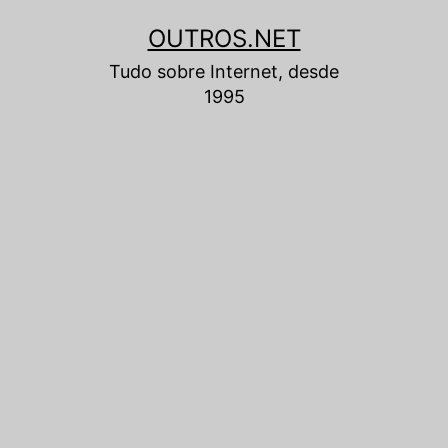
Pular
OUTROS.NET
para
Tudo sobre Internet, desde
o
1995
conteúdo