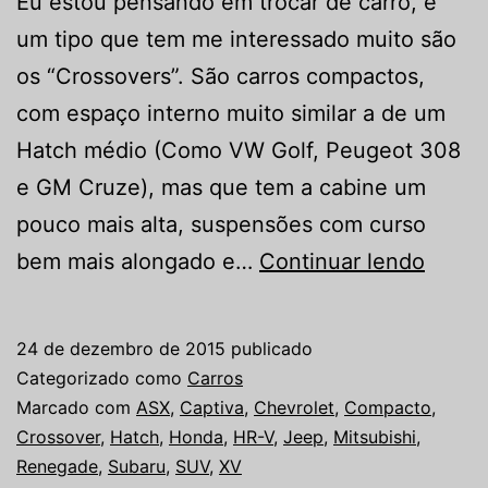
Eu estou pensando em trocar de carro, e
um tipo que tem me interessado muito são
os “Crossovers”. São carros compactos,
com espaço interno muito similar a de um
Hatch médio (Como VW Golf, Peugeot 308
e GM Cruze), mas que tem a cabine um
pouco mais alta, suspensões com curso
A
bem mais alongado e…
Continuar lendo
batal
dos
24 de dezembro de 2015
publicado
carros
Categorizado como
Carros
Cross
Marcado com
ASX
,
Captiva
,
Chevrolet
,
Compacto
,
Crossover
,
Hatch
,
Honda
,
HR-V
,
Jeep
,
Mitsubishi
,
2016
Renegade
,
Subaru
,
SUV
,
XV