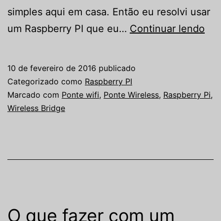
simples aqui em casa. Então eu resolvi usar
Co
um Raspberry PI que eu…
Continuar lendo
tra
um
10 de fevereiro de 2016
publicado
Ras
Categorizado como
Raspberry PI
PI
Marcado com
Ponte wifi
,
Ponte Wireless
,
Raspberry Pi
,
Wireless Bridge
em
um
pon
wir
O que fazer com um