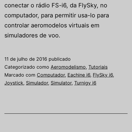
conectar o rádio FS-i6, da FlySky, no
computador, para permitir usa-lo para
controlar aeromodelos virtuais em
simuladores de voo.
11 de julho de 2016
publicado
Categorizado como
Aeromodelismo
,
Tutoriais
Marcado com
Computador
,
Eachine i6
,
FlySky i6
,
Joystick
,
Simulador
,
Simulator
,
Turnigy i6