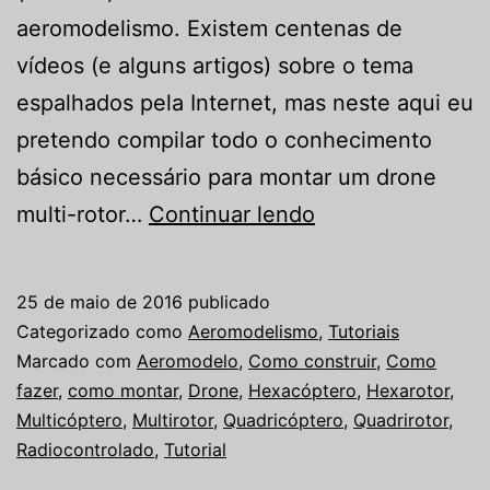
aeromodelismo. Existem centenas de
vídeos (e alguns artigos) sobre o tema
espalhados pela Internet, mas neste aqui eu
pretendo compilar todo o conhecimento
básico necessário para montar um drone
Como
multi-rotor…
Continuar lendo
construir
um
25 de maio de 2016
publicado
drone
Categorizado como
Aeromodelismo
,
Tutoriais
Marcado com
Aeromodelo
,
Como construir
,
Como
fazer
,
como montar
,
Drone
,
Hexacóptero
,
Hexarotor
,
Multicóptero
,
Multirotor
,
Quadricóptero
,
Quadrirotor
,
Radiocontrolado
,
Tutorial