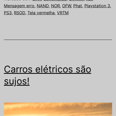
Mensagem erro
,
NAND
,
NOR
,
OFW
,
Phat
,
Playstation 3
,
PS3
,
RSOD
,
Tela vermelha
,
VRTM
Carros elétricos são
sujos!