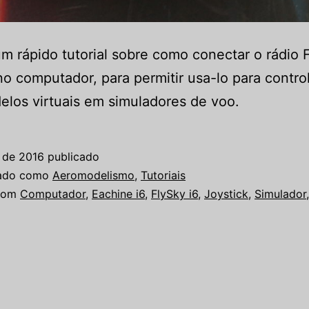
m rápido tutorial sobre como conectar o rádio F
no computador, para permitir usa-lo para contro
los virtuais em simuladores de voo.
o de 2016
publicado
zado como
Aeromodelismo
,
Tutoriais
com
Computador
,
Eachine i6
,
FlySky i6
,
Joystick
,
Simulador