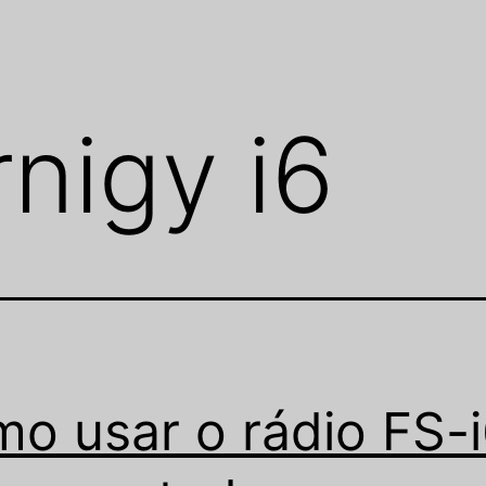
rnigy i6
o usar o rádio FS-