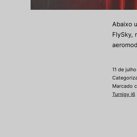
Abaixo u
FlySky, 
aeromode
11 de julh
Categori
Marcado 
Turnigy i6