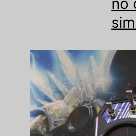
no 
sim