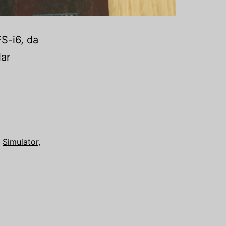
S-i6, da
lar
,
Simulator
,