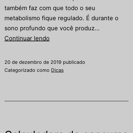
também faz com que todo o seu
metabolismo fique regulado. É durante o
sono profundo que você produz…
Problemas
Continuar lendo
para
dormir?
20 de dezembro de 2019
publicado
Resolva
Categorizado como
Dicas
de
uma
vez
por
todas!