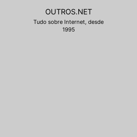
Pular
OUTROS.NET
para
Tudo sobre Internet, desde
o
1995
conteúdo