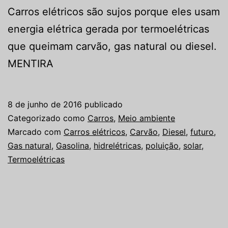
Carros elétricos são sujos porque eles usam
energia elétrica gerada por termoelétricas
que queimam carvão, gas natural ou diesel.
MENTIRA
8 de junho de 2016
publicado
Categorizado como
Carros
,
Meio ambiente
Marcado com
Carros elétricos
,
Carvão
,
Diesel
,
futuro
,
Gas natural
,
Gasolina
,
hidrelétricas
,
poluição
,
solar
,
Termoelétricas