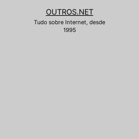
Pular
OUTROS.NET
para
Tudo sobre Internet, desde
o
1995
conteúdo