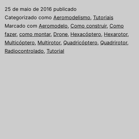
um
25 de maio de 2016
publicado
drone
Categorizado como
Aeromodelismo
,
Tutoriais
Marcado com
Aeromodelo
,
Como construir
,
Como
fazer
,
como montar
,
Drone
,
Hexacóptero
,
Hexarotor
,
Multicóptero
,
Multirotor
,
Quadricóptero
,
Quadrirotor
,
Radiocontrolado
,
Tutorial