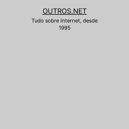
Pular
OUTROS.NET
para
Tudo sobre Internet, desde
o
1995
conteúdo