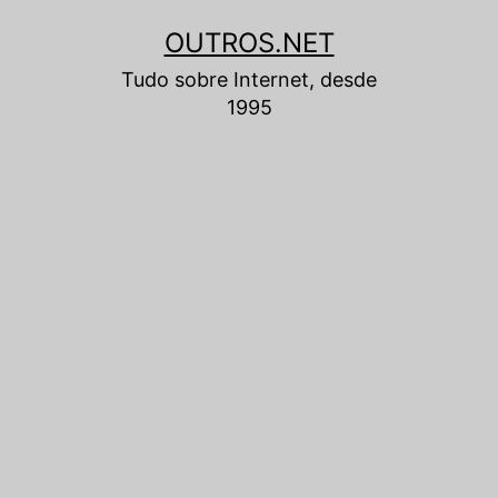
Pular
OUTROS.NET
para
Tudo sobre Internet, desde
o
1995
conteúdo