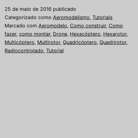
um
25 de maio de 2016
publicado
drone
Categorizado como
Aeromodelismo
,
Tutoriais
Marcado com
Aeromodelo
,
Como construir
,
Como
fazer
,
como montar
,
Drone
,
Hexacóptero
,
Hexarotor
,
Multicóptero
,
Multirotor
,
Quadricóptero
,
Quadrirotor
,
Radiocontrolado
,
Tutorial