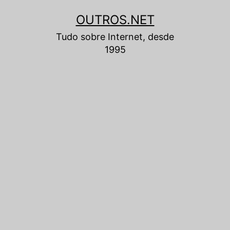
Pular
OUTROS.NET
para
Tudo sobre Internet, desde
o
1995
conteúdo