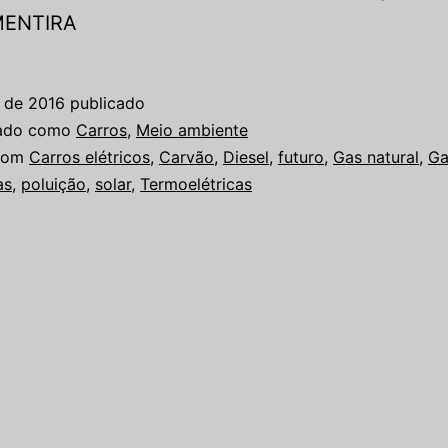
 MENTIRA
o de 2016
publicado
zado como
Carros
,
Meio ambiente
com
Carros elétricos
,
Carvão
,
Diesel
,
futuro
,
Gas natural
,
Ga
as
,
poluição
,
solar
,
Termoelétricas