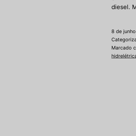
diesel.
8 de junh
Categori
Marcado 
hidrelétric