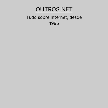
Pular
OUTROS.NET
para
Tudo sobre Internet, desde
o
1995
conteúdo