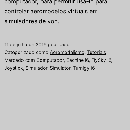
computador, para permitir usa-lo para
controlar aeromodelos virtuais em
simuladores de voo.
11 de julho de 2016
publicado
Categorizado como
Aeromodelismo
,
Tutoriais
Marcado com
Computador
,
Eachine i6
,
FlySky i6
,
Joystick
,
Simulador
,
Simulator
,
Turnigy i6