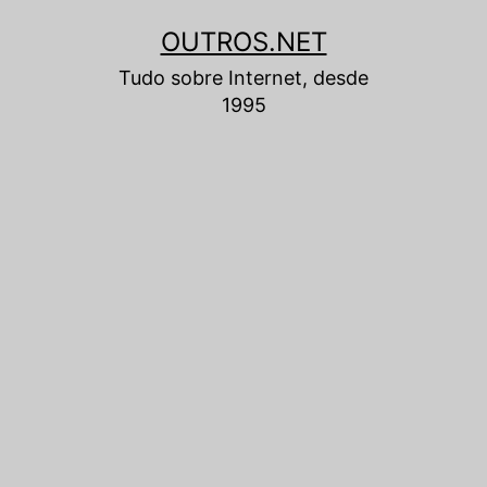
Pular
OUTROS.NET
para
Tudo sobre Internet, desde
o
1995
conteúdo