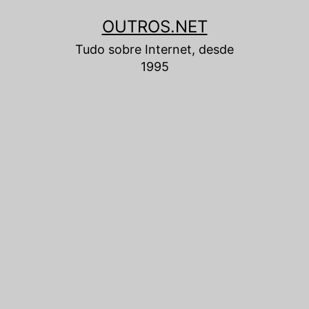
Pular
OUTROS.NET
para
Tudo sobre Internet, desde
o
1995
conteúdo