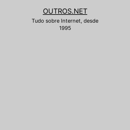
Pular
OUTROS.NET
para
Tudo sobre Internet, desde
o
1995
conteúdo