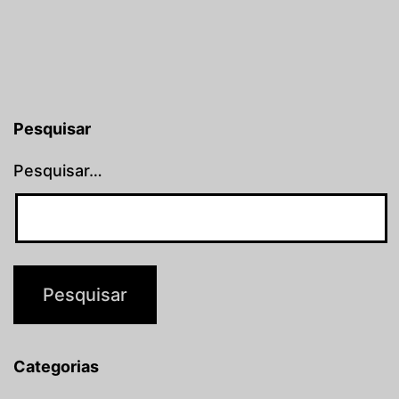
Windows
XP
Pesquisar
Pesquisar…
Categorias