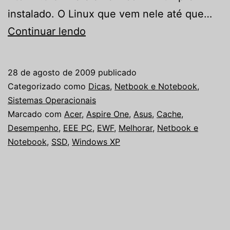
instalado. O Linux que vem nele até que…
Como
Continuar lendo
melhorar
o
28 de agosto de 2009
publicado
desempenho
Categorizado como
Dicas
,
Netbook e Notebook
,
do
Sistemas Operacionais
Marcado com
Acer
,
Aspire One
,
Asus
,
Cache
,
Acer
Desempenho
,
EEE PC
,
EWF
,
Melhorar
,
Netbook e
Aspire
Notebook
,
SSD
,
Windows XP
One
e
outros
Netbooks
no