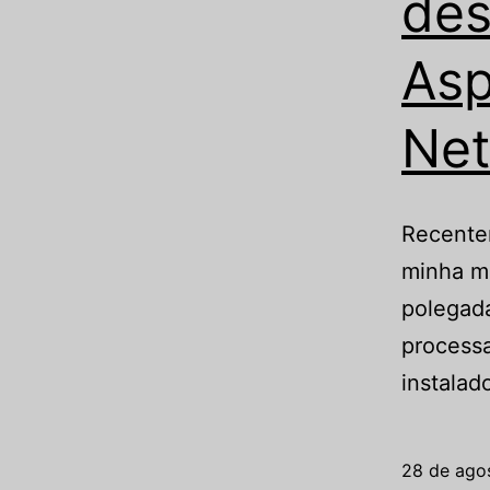
de
Asp
Net
Recente
minha m
polegad
processa
instalad
28 de ago