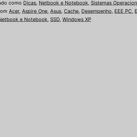
zado como
Dicas
,
Netbook e Notebook
,
Sistemas Operacion
com
Acer
,
Aspire One
,
Asus
,
Cache
,
Desempenho
,
EEE PC
,
Netbook e Notebook
,
SSD
,
Windows XP