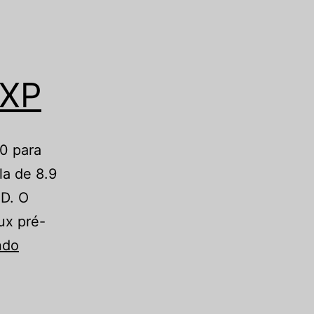
 XP
0 para
a de 8.9
HD. O
ux pré-
Como
ndo
melhorar
o