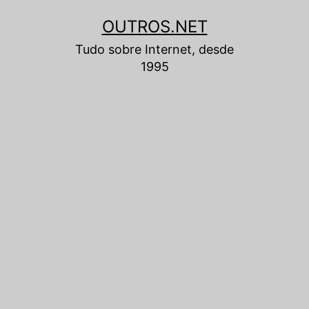
Pular
OUTROS.NET
para
Tudo sobre Internet, desde
o
1995
conteúdo