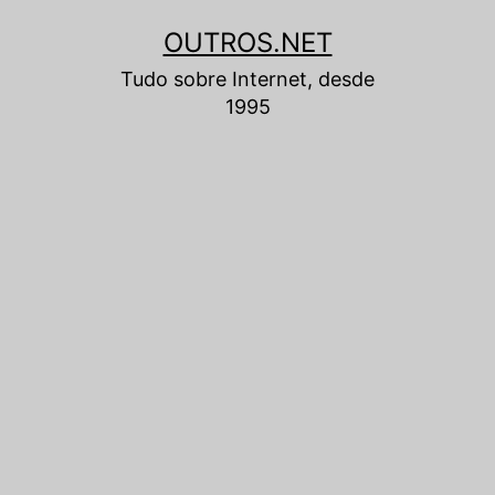
Pular
OUTROS.NET
para
Tudo sobre Internet, desde
o
1995
conteúdo