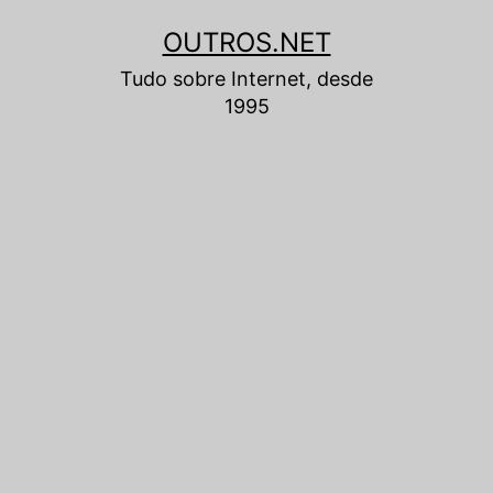
Pular
OUTROS.NET
para
Tudo sobre Internet, desde
o
1995
conteúdo