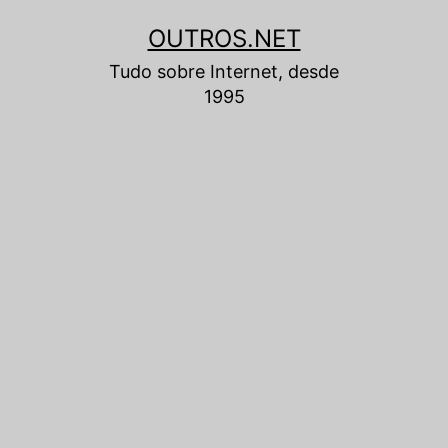
Pular
OUTROS.NET
para
Tudo sobre Internet, desde
o
1995
conteúdo