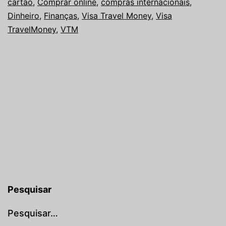
cartão
,
Comprar online
,
compras internacionais
,
Dinheiro
,
Finanças
,
Visa Travel Money
,
Visa
TravelMoney
,
VTM
Pesquisar
Pesquisar…