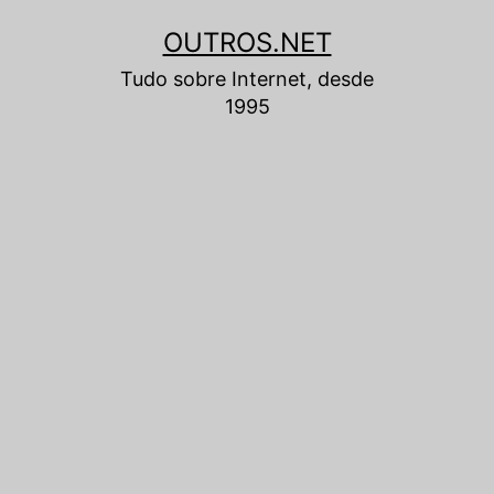
Pular
OUTROS.NET
para
Tudo sobre Internet, desde
o
1995
conteúdo