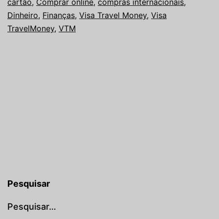
cartão
,
Comprar online
,
compras internacionais
,
Dinheiro
,
Finanças
,
Visa Travel Money
,
Visa
TravelMoney
,
VTM
Pesquisar
Pesquisar…