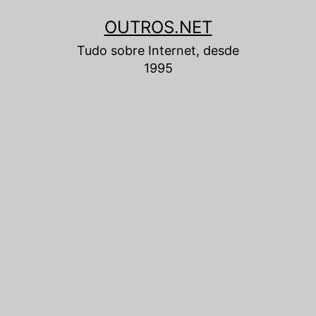
Pular
OUTROS.NET
para
Tudo sobre Internet, desde
o
1995
conteúdo