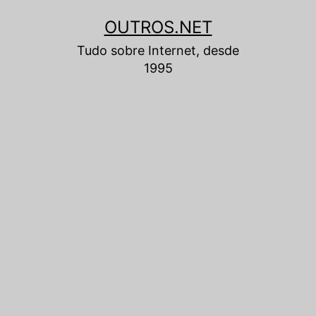
Pular
OUTROS.NET
para
Tudo sobre Internet, desde
o
1995
conteúdo