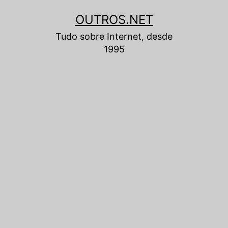
Pular
OUTROS.NET
para
Tudo sobre Internet, desde
o
1995
conteúdo